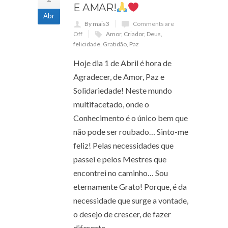
E AMAR!
Abr
By mais3
Comments are
Off
Amor
,
Criador
,
Deus
,
felicidade
,
Gratidão
,
Paz
Hoje dia 1 de Abril é hora de
Agradecer, de Amor, Paz e
Solidariedade! Neste mundo
multifacetado, onde o
Conhecimento é o único bem que
não pode ser roubado… Sinto-me
feliz! Pelas necessidades que
passei e pelos Mestres que
encontrei no caminho… Sou
eternamente Grato! Porque, é da
necessidade que surge a vontade,
o desejo de crescer, de fazer
diferente