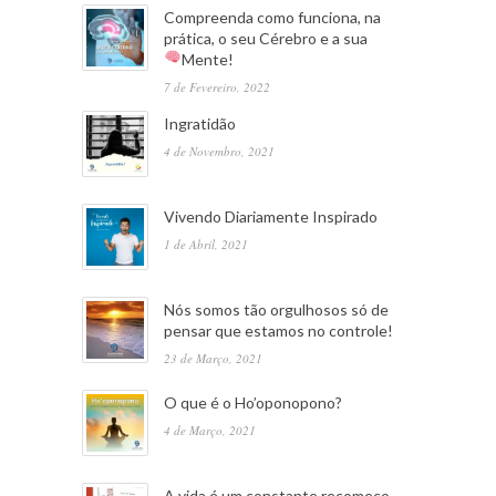
Compreenda como funciona, na
prática, o seu Cérebro e a sua
Mente!
7 de Fevereiro, 2022
Ingratidão
4 de Novembro, 2021
Vivendo Diariamente Inspirado
1 de Abril, 2021
Nós somos tão orgulhosos só de
pensar que estamos no controle!
23 de Março, 2021
O que é o Ho’oponopono?
4 de Março, 2021
A vida é um constante recomeço.