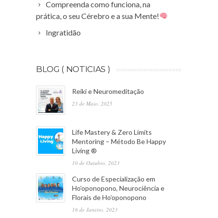
Compreenda como funciona, na
prática, o seu Cérebro e a sua Mente!
Ingratidão
BLOG ( NOTICIAS )
Reiki e Neuromeditação
23 de Maio, 2025
Life Mastery & Zero Limits
Mentoring – Método Be Happy
Living ®
10 de Outubro, 2023
Curso de Especialização em
Ho’oponopono, Neurociência e
Florais de Ho’oponopono
18 de Janeiro, 2023