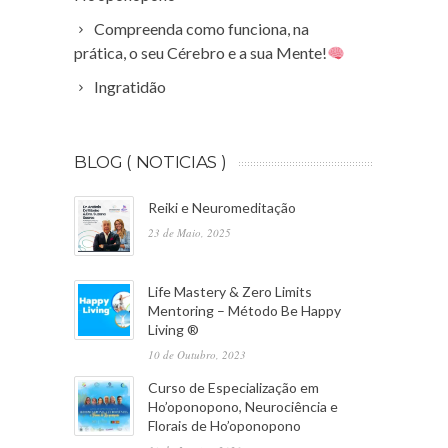
Compreenda como funciona, na
prática, o seu Cérebro e a sua Mente!
Ingratidão
BLOG ( NOTICIAS )
Reiki e Neuromeditação
23 de Maio, 2025
Life Mastery & Zero Limits
Mentoring – Método Be Happy
Living ®
10 de Outubro, 2023
Curso de Especialização em
Ho’oponopono, Neurociência e
Florais de Ho’oponopono