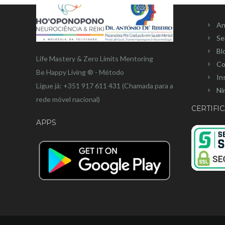
MEN
An
Se
Bl
Life Mastery & Zero Limits Mentoring
Co
Be Happy Living ® - Método
In
Ligue já: +351 917 611 431 (Chamada para a
Ni
rede móvel nacional)
CERTIFIC
APPS