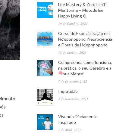
Life Mastery & Zero Limits
Mentoring – Método Be
Happy Living ®
10 de Outubro, 2023
Curso de Especialização em
Ho’oponopono, Neurociência
e Florais de Ho’oponopono
18 de Janeiro, 2023
Compreenda como funciona,
na prática, o seu Cérebro e a
sua Mente!
,
7 de Fevereiro, 2022
Ingratidão
vimento
4 de Novembro, 2021
pós
os
Vivendo Diariamente
Inspirado
1 de Abril, 2021