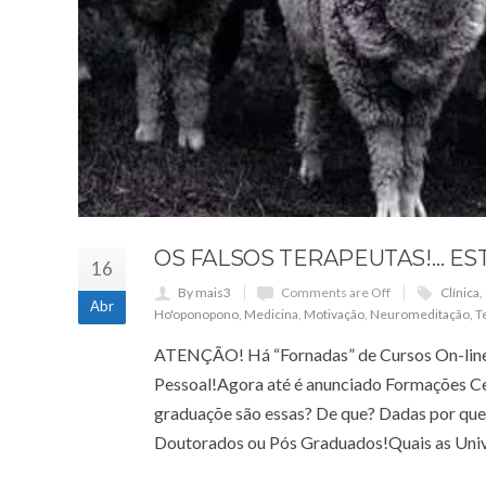
OS FALSOS TERAPEUTAS!… ES
16
By mais3
Comments are Off
Clínica
,
Abr
Ho'oponopono
,
Medicina
,
Motivação
,
Neuromeditação
,
T
ATENÇÃO! Há “Fornadas” de Cursos On-line!
Pessoal!Agora até é anunciado Formações C
graduaçõe são essas? De que? Dadas por q
Doutorados ou Pós Graduados!Quais as Univ