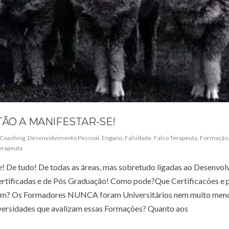
TÃO A MANIFESTAR-SE!
Coaching
,
Desenvolvimento Pessoal
,
Engano
,
Falsidade
,
Falso Terapeuta
,
Formação
erapeuta
 De tudo! De todas as áreas, mas sobretudo ligadas ao Desenvol
ertificadas e de Pós Graduação! Como pode?Que Certificacões e 
uem? Os Formadores NUNCA foram Universitários nem muito men
ersidades que avalizam essas Formações? Quanto aos