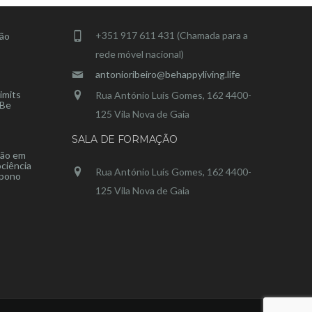
CONTACTOS
+351 917 611 431 (Chamada para a
ção
rede móvel nacional)
antonioribeiro@behappyliving.life
imits
Rua António Luís Gomes, 162 4400-
 Be
125 Vila Nova de Gaia
SALA DE FORMAÇÃO
ção em
ciência
Rua António Luís Gomes, 162 4400-
opono
125 Vila Nova de Gaia