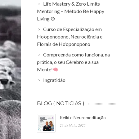
Life Mastery & Zero Limits
Mentoring – Método Be Happy
Living ®
Curso de Especialização em
Ho’oponopono, Neurociência e
Florais de Ho’oponopono
Compreenda como funciona, na
prática, o seu Cérebro e a sua
Mente!
Ingratidão
BLOG ( NOTICIAS )
Reiki e Neuromeditação
23 de Maio, 2025