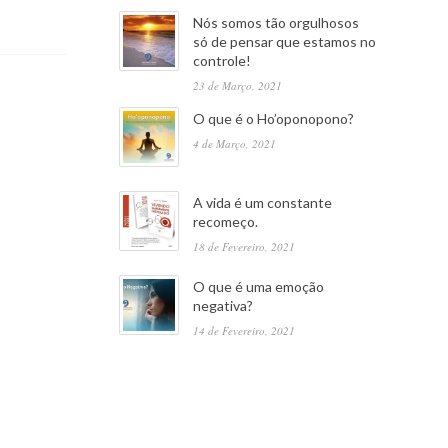
Nós somos tão orgulhosos
só de pensar que estamos no
controle!
23 de Março, 2021
O que é o Ho’oponopono?
4 de Março, 2021
A vida é um constante
recomeço.
18 de Fevereiro, 2021
O que é uma emoção
negativa?
14 de Fevereiro, 2021