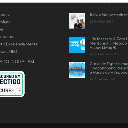
U
BLOG (NOVIDADES)
tonio
Reiki e Neuromedita
rviços
23 de Maio, 2025
og
ntactos
Life Mastery & Zero L
Mentoring – Método
stit.Excelência.Mental
Happy Living ®
rvanaMED
10 de Outubro, 2023
ADO DIGITAL SSL
Curso de Especializa
Ho’oponopono, Neuro
e Florais de Ho’opon
18 de Janeiro, 2023