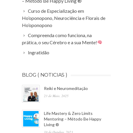
– Método Be Happy Living ®
Curso de Especialização em
Ho’oponopono, Neurociência e Florais de
Ho’oponopono
Compreenda como funciona, na
prática, o seu Cérebro e a sua Mente!
Ingratidão
BLOG ( NOTICIAS )
Reiki e Neuromeditação
23 de Maio, 2025
Life Mastery & Zero Limits
Mentoring – Método Be Happy
Living ®
10 de Outubro, 2023