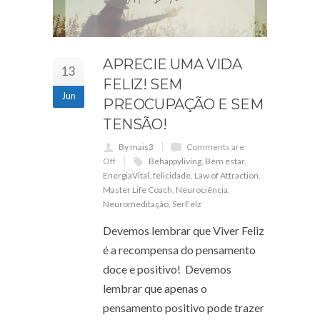
APRECIE UMA VIDA
13
FELIZ! SEM
Jun
PREOCUPAÇÃO E SEM
TENSÃO!
By mais3
Comments are
Off
Behappyliving
,
Bem estar
,
EnergiaVital
,
felicidade
,
Law of Attraction
,
Master Life Coach
,
Neurociência
,
Neuromeditação
,
SerFelz
Devemos lembrar que Viver Feliz
é a recompensa do pensamento
doce e positivo! Devemos
lembrar que apenas o
pensamento positivo pode trazer