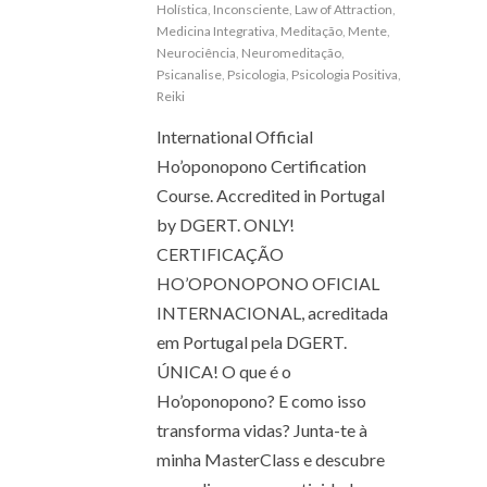
Holística
,
Inconsciente
,
Law of Attraction
,
Medicina Integrativa
,
Meditação
,
Mente
,
Neurociência
,
Neuromeditação
,
Psicanalise
,
Psicologia
,
Psicologia Positiva
,
Reiki
International Official
Ho’oponopono Certification
Course. Accredited in Portugal
by DGERT. ONLY!
CERTIFICAÇÃO
HO’OPONOPONO OFICIAL
INTERNACIONAL, acreditada
em Portugal pela DGERT.
ÚNICA! O que é o
Ho’oponopono? E como isso
transforma vidas? Junta-te à
minha MasterClass e descubre