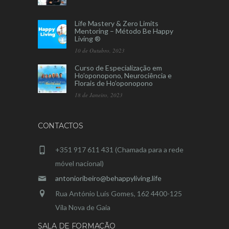
Life Mastery & Zero Limits
Mentoring – Método Be Happy
Living ®
10 de Outubro, 2023
Curso de Especialização em
Ho’oponopono, Neurociência e
Florais de Ho’oponopono
18 de Janeiro, 2023
CONTACTOS
+351 917 611 431 (Chamada para a rede
móvel nacional)
antonioribeiro@behappyliving.life
Rua António Luís Gomes, 162 4400-125
Vila Nova de Gaia
SALA DE FORMAÇÃO