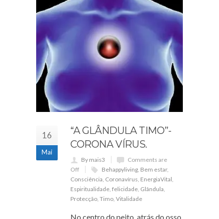
“A GLÂNDULA TIMO”-
16
CORONA VÍRUS.
Mai
By mais3
Comments are
Off
Behappyliving
,
Bem estar
,
Consciência
,
Coronavírus
,
EnergiaVital
,
Espiritualidade
,
felicidade
,
Glândula
,
Protecção
,
Timo
,
Vitalidade
No centro do peito, atrás do osso