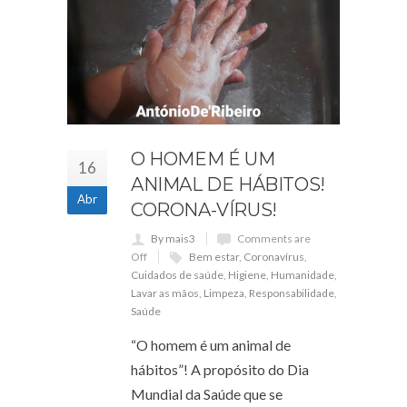
O HOMEM É UM
16
ANIMAL DE HÁBITOS!
Abr
CORONA-VÍRUS!
By mais3
Comments are
Off
Bem estar
,
Coronavírus
,
Cuidados de saúde
,
Higiene
,
Humanidade
,
Lavar as mãos
,
Limpeza
,
Responsabilidade
,
Saúde
“O homem é um animal de
hábitos”! A propósito do Dia
Mundial da Saúde que se