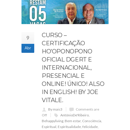
CURSO –
9
CERTIFICAÇÃO
Abr
HO’OPONOPONO
OFICIAL DGERT E
INTERNACIONAL,
PRESENCIAL E
ONLINE! ÚNICO! ALSO
IN ENGLISH! BY JOE
VITALE.
By mais3
Comments are
Off
AntónioDe'Ribeiro
,
Behappyliving
,
Bem estar
,
Consciência
,
Espiritual
,
Espiritualidade
,
felicidade
,