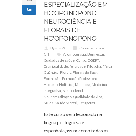
ESPECIALIZAÇÃO EM
Jan
HO’OPONOPONO,
NEUROCIÊNCIA E
FLORAIS DE
HO’OPONOPONO
By mais3
Comments are
Off
Aromoterapia
,
Bem estar
,
Cuidados de saúde
,
Curso
,
DGERT
,
Espiritualidade
,
felicidade
,
Filosofia
,
Física
Quântica
,
Florais
,
Florais de Back
,
Formação
,
Formação Profissional
,
Holismo
,
Holística
,
Medicina
,
Medicina
Integrativa
,
Neurociência
,
Neuromeditação
,
Qualidade de vida
,
Saúde
,
Saúde Mental
,
Terapeuta
Este curso será lecionado na
língua portuguesa e
espanhola,assim como todas as