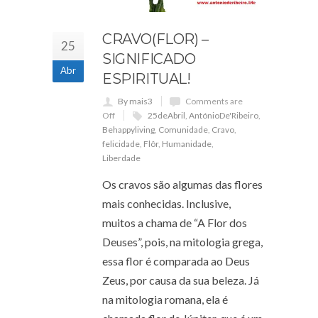
CRAVO(FLOR) –
25
SIGNIFICADO
Abr
ESPIRITUAL!
By mais3
Comments are
Off
25deAbril
,
AntónioDe'Ribeiro
,
Behappyliving
,
Comunidade
,
Cravo
,
felicidade
,
Flôr
,
Humanidade
,
Liberdade
Os cravos são algumas das flores
mais conhecidas. Inclusive,
muitos a chama de “A Flor dos
Deuses”, pois, na mitologia grega,
essa flor é comparada ao Deus
Zeus, por causa da sua beleza. Já
na mitologia romana, ela é