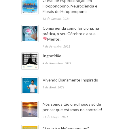
Curso de Especialização em
Ho’oponopono, Neurociência e
Florais de Ho’oponopono
18 de Janeiro, 2023
Compreenda como funciona, na
prática, o seu Cérebro e a sua
Mente!
7 de Fevereiro, 2022
Ingratidão
4 de Novembro, 2021
Vivendo Diariamente Inspirado
1 de Abril, 2021
Nós somos tão orgulhosos só de
pensar que estamos no controle!
23 de Março, 2021
O que é o Ho’oponopono?