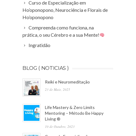
Curso de Especialização em
Ho’oponopono, Neurociência e Florais de
Ho’oponopono
Compreenda como funciona, na
prática, o seu Cérebro e a sua Mente!
Ingratidão
BLOG ( NOTICIAS )
Reiki e Neuromeditação
23 de Maio, 2025
Life Mastery & Zero Limits
Mentoring – Método Be Happy
Living ®
10 de Outubro, 2023