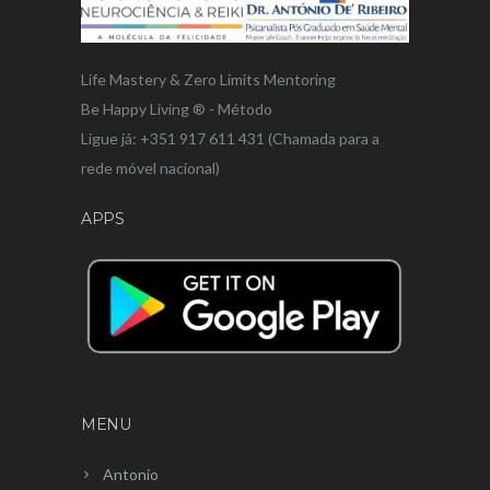
Life Mastery & Zero Limits Mentoring
Be Happy Living ® - Método
Ligue já: +351 917 611 431 (Chamada para a
rede móvel nacional)
APPS
MENU
Antonio