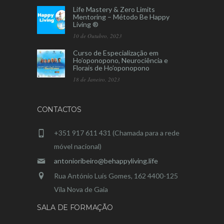
Life Mastery & Zero Limits
Mentoring – Método Be Happy
Living ®
10 de Outubro, 2023
Curso de Especialização em
Ho’oponopono, Neurociência e
Florais de Ho’oponopono
18 de Janeiro, 2023
CONTACTOS
+351 917 611 431 (Chamada para a rede
móvel nacional)
antonioribeiro@behappyliving.life
Rua António Luís Gomes, 162 4400-125
Vila Nova de Gaia
SALA DE FORMAÇÃO