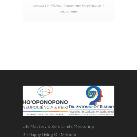
Antonio De´Ribeiro / Tratamento Energético os 7
corpos sutis
Life Mastery & Zero Limits Mentoring
Be Happy Living ® - Método