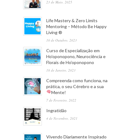
23 de Maio, 2025
Life Mastery & Zero Limits
Mentoring – Método Be Happy
Living ®
10 de Outubro, 2023
Curso de Especialização em
Ho’oponopono, Neurociência e
Florais de Ho’oponopono
18 de Janeiro, 2023
Compreenda como funciona, na
prática, o seu Cérebro e a sua
Mente!
7 de Fevereiro, 2022
Ingratidão
4 de Novembro, 2021
Vivendo Diariamente Inspirado