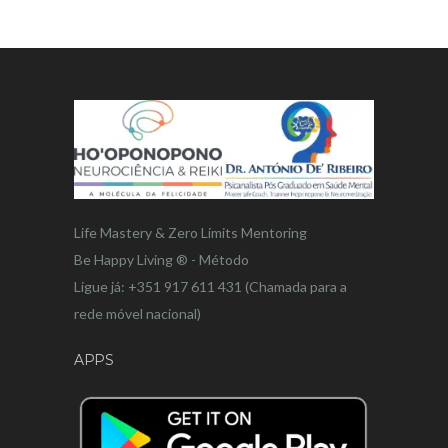
Life Mastery & Zero Limits Mentoring
Be Happy Living ® - Método
Ligue já: +351 917 611 431 (Chamada para a
rede móvel nacional)
APPS