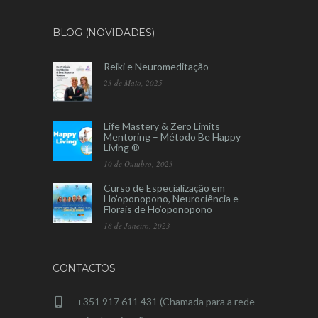
BLOG (NOVIDADES)
Reiki e Neuromeditação
23 de Maio, 2025
Life Mastery & Zero Limits
Mentoring – Método Be Happy
Living ®
10 de Outubro, 2023
Curso de Especialização em
Ho’oponopono, Neurociência e
Florais de Ho’oponopono
18 de Janeiro, 2023
CONTACTOS
+351 917 611 431 (Chamada para a rede