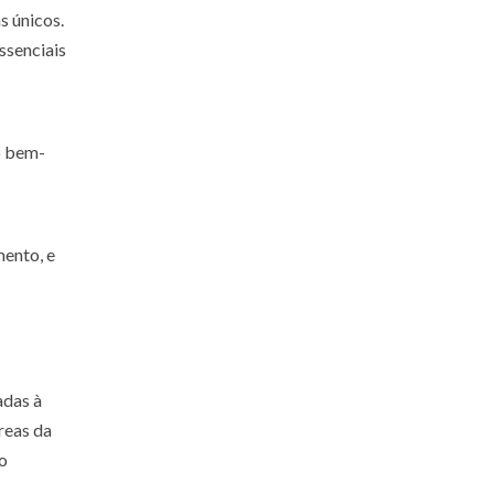
 únicos.
ssenciais
o bem-
ento, e
adas à
reas da
ão