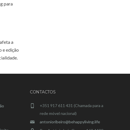
ng para
afeta a
o e edição
ialidade.
CONTACTOS
+351 917 611 431 (Chamada para a
ção
rede móvel nacional)
antonioribeiro@behappyliving.life