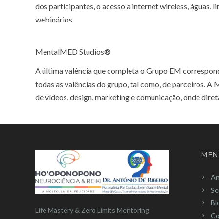
dos participantes, o acesso a internet wireless, águas,
webinários.
MentalMED Studios®
A última valência que completa o Grupo EM correspon
todas as valências do grupo, tal como, de parceiros.
de vídeos, design, marketing e comunicação, onde dir
MEN
An
Se
Bl
Life Mastery & Zero Limits Mentoring
Co