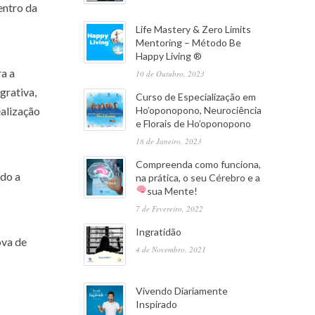
entro da
Life Mastery & Zero Limits
Mentoring – Método Be
Happy Living ®
a a
10 de Outubro, 2023
grativa,
Curso de Especialização em
Ho’oponopono, Neurociência
ealização
e Florais de Ho’oponopono
18 de Janeiro, 2023
Compreenda como funciona,
ado a
na prática, o seu Cérebro e a
sua Mente!
7 de Fevereiro, 2022
Ingratidão
ova de
4 de Novembro, 2021
Vivendo Diariamente
Inspirado