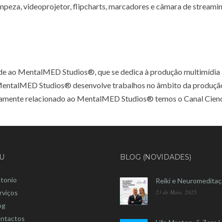
 limpeza, videoprojetor, flipcharts, marcadores e câmara de streami
de ao MentalMED Studios®, que se dedica à produção multimídia 
 A MentalMED Studios® desenvolve trabalhos no âmbito da produçã
etamente relacionado ao MentalMED Studios® temos o Canal Cienc
U
BLOG (NOVIDADES)
tonio
Reiki e Neuromedita
rviços
23 de Maio, 2025
og
ntactos