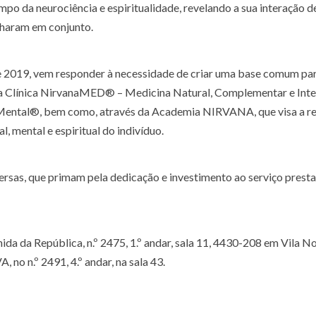
o da neurociência e espiritualidade, revelando a sua interação d
lharam em conjunto.
 2019, vem responder à necessidade de criar uma base comum par
s da Clínica NirvanaMED® – Medicina Natural, Complementar e Inte
ia Mental®, bem como, através da Academia NIRVANA, que visa a r
 mental e espiritual do indivíduo.
rsas, que primam pela dedicação e investimento ao serviço prest
ida da República, n.º 2475, 1.º andar, sala 11, 4430-208 em Vila N
no n.º 2491, 4.º andar, na sala 43.