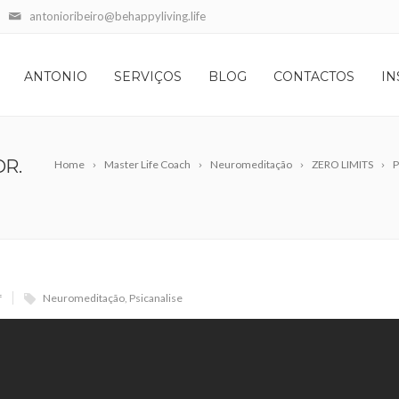
antonioribeiro@behappyliving.life
ANTONIO
SERVIÇOS
BLOG
CONTACTOS
IN
DR.
Home
Master Life Coach
Neuromeditação
ZERO LIMITS
P
f
Neuromeditação
,
Psicanalise