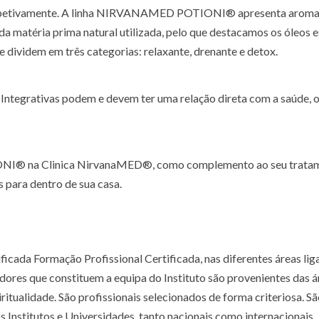
 respetivamente. A linha NIRVANAMED POTIONI® apresenta aromas
 matéria prima natural utilizada, pelo que destacamos os óleos e
se dividem em três categorias: relaxante, drenante e detox.
 Integrativas podem e devem ter uma relação direta com a saúde, 
NI® na Clinica NirvanaMED®, como complemento ao seu tratam
 para dentro de sua casa.
ficada Formação Profissional Certificada, nas diferentes áreas lig
res que constituem a equipa do Instituto são provenientes das á
iritualidade. São profissionais selecionados de forma criteriosa. S
Institutos e Universidades, tanto nacionais como internacionais.