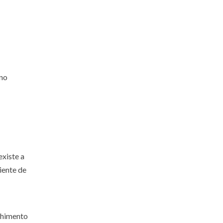
 no
existe a
iente de
lhimento