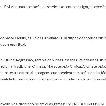
 EM visa uma prestação de serviços assentes no rigor, na excelên
 de Santo Ovídio, a Clínica NirvanaMED® dispõe de serviços clíni
co e espiritual.
 Clínica, Regressão, Terapia de Vidas Passadas, Psicanálise Clínic
 Medicina Tradicional Chinesa, Massoterapia Clínica, Aromaterapia,
oras, entre outras abordagens, que atendem com sofisticadas téc
itualidade e no campo emocional, pessoal, relacional e profissional
s exclusivos, dividindo-se em duas gamas: ESSENTIA e INFUSUM