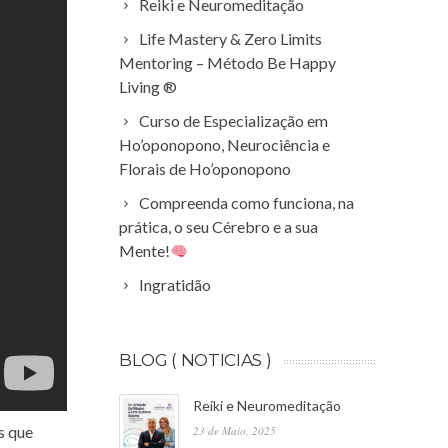
Reiki e Neuromeditação
Life Mastery & Zero Limits
Mentoring – Método Be Happy
Living ®
Curso de Especialização em
Ho’oponopono, Neurociência e
Florais de Ho’oponopono
Compreenda como funciona, na
prática, o seu Cérebro e a sua
Mente!
Ingratidão
BLOG ( NOTICIAS )
Reiki e Neuromeditação
s que
23 de Maio, 2025