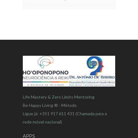
Life Mastery & Zero Limits Mentoring
Be Happy Living ® - Método
Ligue já: +351 917 611 431 (Chamada para a
rede móvel nacional)
APPS