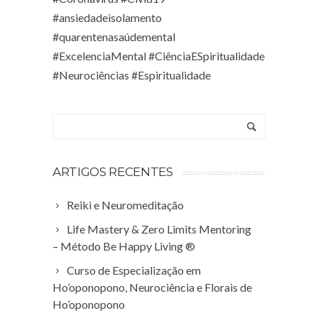
#ansiedadeisolamento
#quarentenasaúdemental
#ExcelenciaMental #CiênciaESpiritualidade
#Neurociências #Espiritualidade
ARTIGOS RECENTES
Reiki e Neuromeditação
Life Mastery & Zero Limits Mentoring
– Método Be Happy Living ®
Curso de Especialização em
Ho’oponopono, Neurociência e Florais de
Ho’oponopono