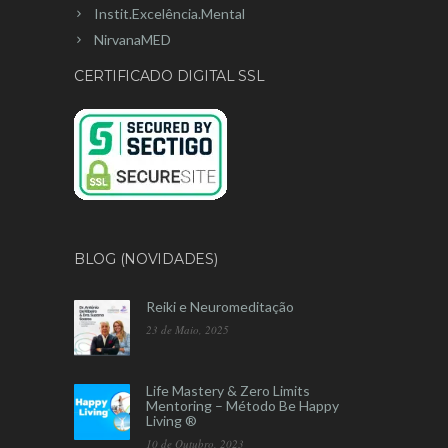
Instit.Excelência.Mental
NirvanaMED
CERTIFICADO DIGITAL SSL
BLOG (NOVIDADES)
Reiki e Neuromeditação
23 de Maio, 2025
Life Mastery & Zero Limits
Mentoring – Método Be Happy
Living ®
10 de Outubro, 2023