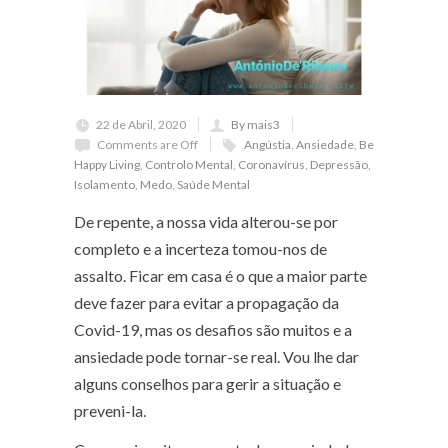
22 de Abril, 2020
By mais3
Comments are Off
Angústia
,
Ansiedade
,
Be
Happy Living
,
Controlo Mental
,
Coronavírus
,
Depressão
,
Isolamento
,
Medo
,
Saúde Mental
De repente, a nossa vida alterou-se por
completo e a incerteza tomou-nos de
assalto. Ficar em casa é o que a maior parte
deve fazer para evitar a propagação da
Covid-19, mas os desafios são muitos e a
ansiedade pode tornar-se real. Vou lhe dar
alguns conselhos para gerir a situação e
preveni-la.