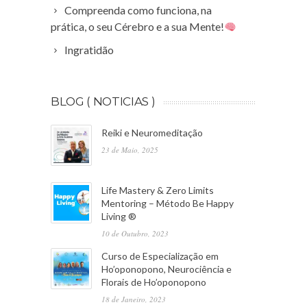
Compreenda como funciona, na
prática, o seu Cérebro e a sua Mente!
Ingratidão
BLOG ( NOTICIAS )
Reiki e Neuromeditação
23 de Maio, 2025
Life Mastery & Zero Limits
Mentoring – Método Be Happy
Living ®
10 de Outubro, 2023
Curso de Especialização em
Ho’oponopono, Neurociência e
Florais de Ho’oponopono
18 de Janeiro, 2023