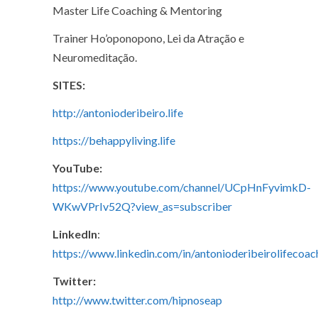
Master Life Coaching & Mentoring
Trainer Ho’oponopono, Lei da Atração e
Neuromeditação.
SITES:
http://antonioderibeiro.life
https://behappyliving.life
YouTube:
https://www.youtube.com/channel/UCpHnFyvimkD-
WKwVPrIv52Q?view_as=subscriber
LinkedIn
:
https://www.linkedin.com/in/antonioderibeirolifecoac
Twitter:
http://www.twitter.com/hipnoseap