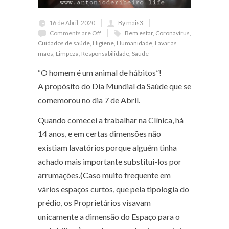
16 de Abril, 2020
By mais3
Comments are Off
Bem estar
,
Coronavírus
,
Cuidados de saúde
,
Higiene
,
Humanidade
,
Lavar as
mãos
,
Limpeza
,
Responsabilidade
,
Saúde
“O homem é um animal de hábitos”!
A propósito do Dia Mundial da Saúde que se
comemorou no dia 7 de Abril.
Quando comecei a trabalhar na Clínica, há
14 anos, e em certas dimensões não
existiam lavatórios porque alguém tinha
achado mais importante substituí-los por
arrumações.(Caso muito frequente em
vários espaços curtos, que pela tipologia do
prédio, os Proprietários visavam
unicamente a dimensão do Espaço para o