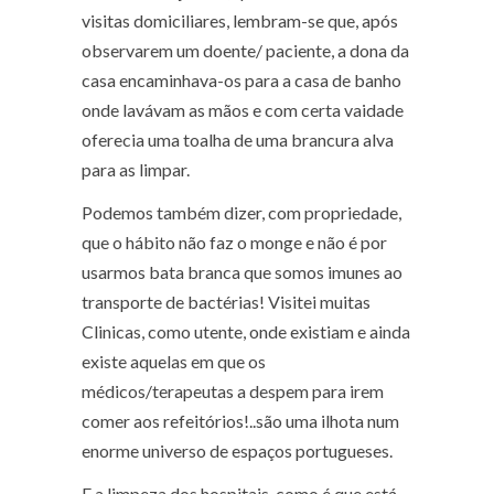
visitas domiciliares, lembram-se que, após
observarem um doente/ paciente, a dona da
casa encaminhava-os para a casa de banho
onde lavávam as mãos e com certa vaidade
oferecia uma toalha de uma brancura alva
para as limpar.
Podemos também dizer, com propriedade,
que o hábito não faz o monge e não é por
usarmos bata branca que somos imunes ao
transporte de bactérias! Visitei muitas
Clinicas, como utente, onde existiam e ainda
existe aquelas em que os
médicos/terapeutas a despem para irem
comer aos refeitórios!..são uma ilhota num
enorme universo de espaços portugueses.
E a limpeza dos hospitais, como é que está