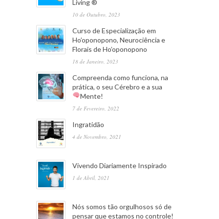
Living ®
10 de Outubro, 2023
Curso de Especialização em
Ho’oponopono, Neurociência e
Florais de Ho’oponopono
18 de Janeiro, 2023
Compreenda como funciona, na
prática, o seu Cérebro e a sua
Mente!
7 de Fevereiro, 2022
Ingratidão
4 de Novembro, 2021
Vivendo Diariamente Inspirado
1 de Abril, 2021
Nós somos tão orgulhosos só de
pensar que estamos no controle!