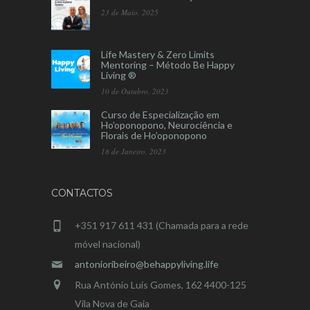
23 de Maio, 2025
Life Mastery & Zero Limits
Mentoring – Método Be Happy
Living ®
10 de Outubro, 2023
Curso de Especialização em
Ho’oponopono, Neurociência e
Florais de Ho’oponopono
18 de Janeiro, 2023
CONTACTOS
+351 917 611 431 (Chamada para a rede
móvel nacional)
antonioribeiro@behappyliving.life
Rua António Luís Gomes, 162 4400-125
Vila Nova de Gaia